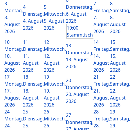
3
7
8
4
5
Donnerstag,
Montag,
Freitag,
Samstag
Dienstag,
Mittwoch,
6. August
3.
7.
8.
4. August
5. August
2026
August
August
August
2026
2026
19:00
2026
2026
2026
Stammtisch
10
11
12
14
15
13
Montag,
Dienstag,
Mittwoch,
Freitag,
Samstag
Donnerstag,
10.
11.
12.
14.
15.
13. August
August
August
August
August
August
2026
2026
2026
2026
2026
2026
17
18
19
21
22
20
Montag,
Dienstag,
Mittwoch,
Freitag,
Samstag
Donnerstag,
17.
18.
19.
21.
22.
20. August
August
August
August
August
August
2026
2026
2026
2026
2026
2026
24
25
26
28
29
27
Montag,
Dienstag,
Mittwoch,
Freitag,
Samstag
Donnerstag,
24.
25.
26.
28.
29.
27. August